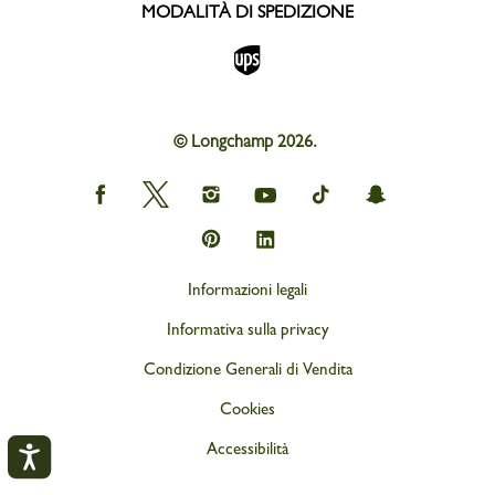
MODALITÀ DI SPEDIZIONE
© Longchamp 2026.
Longchamp
Longchamp
Longchamp
Longchamp
Longchamp
Longchamp
on
on
on
on
on
on
Facebook
Twitter
Instagram
youtube
tik
snapchat
Longchamp
Longchamp
tok
on
on
Pinterest
Linkedin
Informazioni legali
Informativa sulla privacy
Condizione Generali di Vendita
Cookies
Accessibilità