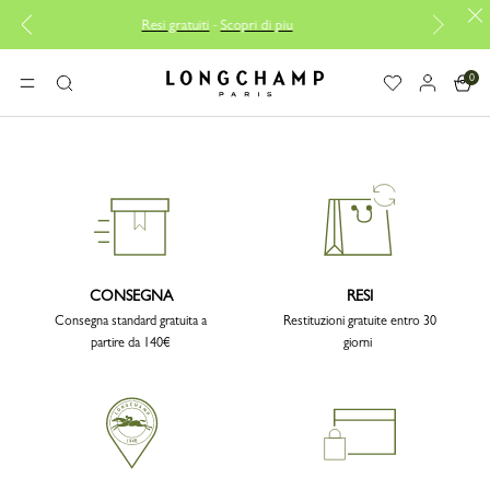
Resi gratuiti
-
Scopri di piu
0
Longchamp - Home
MENU
Ricerca
CONSEGNA
RESI
Consegna standard gratuita a
Restituzioni gratuite entro 30
partire da 140€
giorni